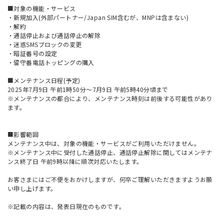
■対象の機能・サービス
・新規加入(外部パートナー/Japan SIM含むが、MNPは含まない)
・解約
・通話停止および通話停止の解除
・迷惑SMSブロックの変更
・暗証番号の設定
・留守番電話トッピングの購入
■メンテナンス日程(予定)
2025年7月9日 午前1時50分～7月9日 午前5時40分頃まで
※メンテナンスの都合により、メンテナンス時刻は前後する可能性があり
ます。
■影響範囲
メンテナンス中は、対象の機能・サービスがご利用いただけません。
※メンテナンス中に受付した通話停止、通話停止解除に関してはメンテナ
ンス終了日 午前9時以降に順次対応いたします。
お客さまにはご不便をおかけしますが、何卒ご理解いただきますようお願
い申し上げます。
※記載の内容は、発表日現在のものです。