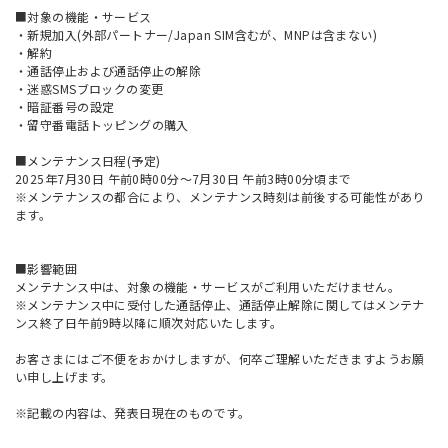
■対象の機能・サービス
・新規加入(外部パートナー/Japan SIM含むが、MNPは含まない)
・解約
・通話停止および通話停止の解除
・迷惑SMSブロックの変更
・暗証番号の設定
・留守番電話トッピングの購入
■メンテナンス日程(予定)
2025年7月30日 午前0時00分～7月30日 午前3時00分頃まで
※メンテナンスの都合により、メンテナンス時刻は前後する可能性があり
ます。
■影響範囲
メンテナンス中は、対象の機能・サービスがご利用いただけません。
※メンテナンス中に受付した通話停止、通話停止解除に関してはメンテナ
ンス終了日午前9時以降に順次対応いたします。
お客さまにはご不便をおかけしますが、何卒ご理解いただきますようお願
い申し上げます。
※記載の内容は、発表日現在のものです。