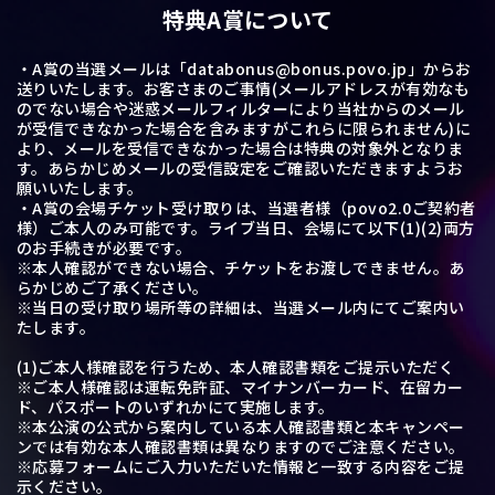
特典A賞について
・A賞の当選メールは「databonus@bonus.povo.jp」からお
送りいたします。お客さまのご事情(メールアドレスが有効なも
のでない場合や迷惑メールフィルターにより当社からのメール
が受信できなかった場合を含みますがこれらに限られません)に
より、メールを受信できなかった場合は特典の対象外となりま
す。あらかじめメールの受信設定をご確認いただきますようお
願いいたします。
・A賞の会場チケット受け取りは、当選者様（povo2.0ご契約者
様）ご本人のみ可能です。ライブ当日、会場にて以下(1)(2)両方
のお手続きが必要です。
※本人確認ができない場合、チケットをお渡しできません。あ
らかじめご了承ください。
※当日の受け取り場所等の詳細は、当選メール内にてご案内い
たします。
(1)ご本人様確認を行うため、本人確認書類をご提示いただく
※ご本人様確認は運転免許証、マイナンバーカード、在留カー
ド、パスポートのいずれかにて実施します。
※本公演の公式から案内している本人確認書類と本キャンペー
ンでは有効な本人確認書類は異なりますのでご注意ください。
※応募フォームにご入力いただいた情報と一致する内容をご提
示ください。