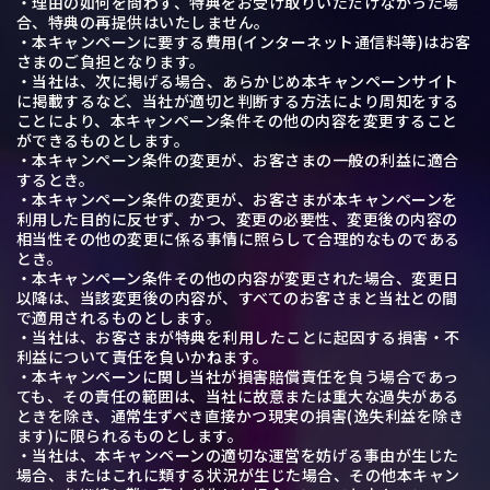
・理由の如何を問わず、特典をお受け取りいただけなかった場
合、特典の再提供はいたしません。
・本キャンペーンに要する費用(インターネット通信料等)はお客
さまのご負担となります。
・当社は、次に掲げる場合、あらかじめ本キャンペーンサイト
に掲載するなど、当社が適切と判断する方法により周知をする
ことにより、本キャンペーン条件その他の内容を変更すること
ができるものとします。
・本キャンペーン条件の変更が、お客さまの一般の利益に適合
するとき。
・本キャンペーン条件の変更が、お客さまが本キャンペーンを
利用した目的に反せず、かつ、変更の必要性、変更後の内容の
相当性その他の変更に係る事情に照らして合理的なものである
とき。
・本キャンペーン条件その他の内容が変更された場合、変更日
以降は、当該変更後の内容が、すべてのお客さまと当社との間
で適用されるものとします。
・当社は、お客さまが特典を利用したことに起因する損害・不
利益について責任を負いかねます。
・本キャンペーンに関し当社が損害賠償責任を負う場合であっ
ても、その責任の範囲は、当社に故意または重大な過失がある
ときを除き、通常生ずべき直接かつ現実の損害(逸失利益を除き
ます)に限られるものとします。
・当社は、本キャンペーンの適切な運営を妨げる事由が生じた
場合、またはこれに類する状況が生じた場合、その他本キャン