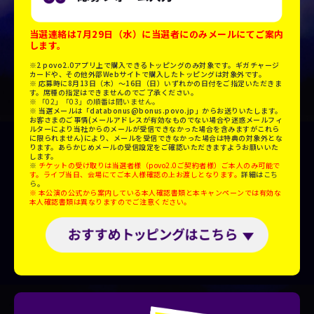
当選連絡は7月29日（水）に当選者にのみメールにてご案内
します。
※2 povo2.0アプリ上で購入できるトッピングのみ対象です。ギガチャージ
カードや、その他外部Webサイトで購入したトッピングは対象外です。
※ 応募時に8月13日（木）～16日（日）いずれかの日付をご指定いただきま
す。席種の指定はできませんのでご了承ください。
※ 「02」「03」の順番は問いません。
※ 当選メールは「databonus@bonus.povo.jp」からお送りいたします。
お客さまのご事情(メールアドレスが有効なものでない場合や迷惑メールフィ
ルターにより当社からのメールが受信できなかった場合を含みますがこれら
に限られません)により、メールを受信できなかった場合は特典の対象外とな
ります。あらかじめメールの受信設定をご確認いただきますようお願いいた
します。
※
チケットの受け取りは当選者様（povo2.0ご契約者様）ご本人のみ可能で
す。ライブ当日、会場にてご本人様確認の上お渡しとなります。
詳細は
こち
ら
。
※ 本公演の公式から案内している本人確認書類と本キャンペーンでは有効な
本人確認書類は異なりますのでご注意ください。