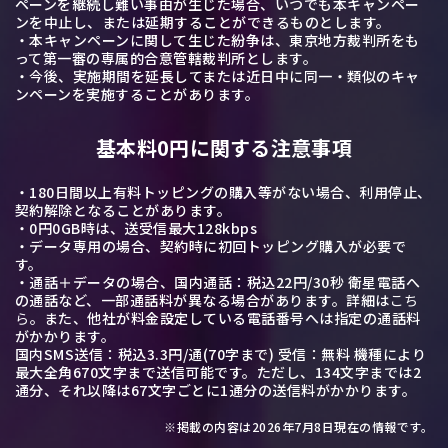
ペーンを継続し難い事由が生じた場合、いつでも本キャンペー
ンを中止し、または延期することができるものとします。
・本キャンペーンに関して生じた紛争は、東京地方裁判所をも
って第一審の専属的合意管轄裁判所とします。
・今後、実施期間を延長してまたは近日中に同一・類似のキャ
ンペーンを実施することがあります。
基本料0円に関する注意事項
・180日間以上有料トッピングの購入等がない場合、利用停止、
契約解除となることがあります。
・0円0GB時は、送受信最大128kbps
・データ専用の場合、契約時に初回トッピング購入が必要で
す。
・通話＋データの場合、国内通話：税込22円/30秒 衛星電話へ
の通話など、一部通話料が異なる場合があります。詳細は
こち
ら
。また、他社が料金設定している電話番号へは指定の通話料
がかかります。
国内SMS送信：税込3.3円/通(70字まで) 受信：無料 機種により
最大全角670文字まで送信可能です。ただし、134文字までは2
通分、それ以降は67文字ごとに1通分の送信料がかかります。
※掲載の内容は2026年7月8日現在の情報です。