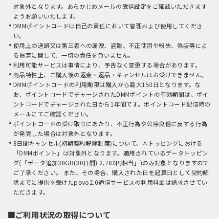
対象外となります。あらかじめメールの受信設定をご確認いただきます
ようお願いいたします。
DMMポイントコードは自己の責任において管理および使用してくださ
い。
使用上の過誤又は第三者への漏洩、盗難、不正使用や紛失、偽装等によ
る損害に関して、一切の責任を負いません。
利用可能サービスは事情により、予告なく変更する場合があります。
商品特性上、ご購入後の返金・返品・キャンセルはお受けできません。
DMMポイントコードの利用期限は購入から最大150日となります。な
お、ポイントコードでチャージされたDMMポイントの有効期間は、ポイ
ントコードでチャージされた日から1年間です。ポイントコード配信時の
メールにてご確認ください。
ポイントコードの受け取りにあたり、不正行為や公序良俗に反する行為
が発覚した場合は対象外となります。
8日間キャンセル(初期契約解除制度)について、本トッピングにおける
「DMMポイント」は対象外となります。適用されているデータトッピン
グ(「データ追加30GB(30日間) 2,780円相当」)のみ対象となりますので
ご了承ください。 また、その場合、購入された日を起算日として契約解
除までに提供を受けたpovo2.0通信サービスの利用料金は請求させてい
ただきます。
■ご利用状況の取得について