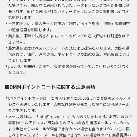
た場合でも、購入前に適用されていたデータトッピングの有効期間は延
長されず、同時に適用されているデータトッピングの有効期間はそれぞ
れ経過します。
一定期間内に大量のデータ通信のご利用があった場合、混雑する時間帯
の通信速度を制限します。
購入後、即時で決済されます。本トッピングの途中解約や日割返金はで
きません。
最大通信速度はベストエフォート方式による提供となります。実際の通
信速度は、場所、通信環境、ネットワークの混雑状況、対応製品に応じ
て変化します。
povo2.0を解約した場合、有効期間が残っていてもご利用いただけなく
なります。
■DMMポイントコードに関する注意事項
DMMポイントコードは、ご購入後すぐにpovo2.0へご登録のメールアド
レスへお送りいたします。大幅な遅延等が発生した場合には別途メール
でご案内します。
メール送付は、「info@povo.jp」からお送りいたします。お客さまのご
事情(メールアドレスが有効なものでない場合や迷惑メールフィルターに
より当社からのメールが受信できなかった場合を含みますがこれらに限
られません)により、メールを受信できなかった場合はセット商品提供の