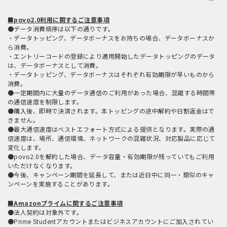
■povo2.0利用に関するご注意事項
●データ消費順序は以下の通りです。
・データトッピング、データボーナスをお持ちの場合、データボーナスか
ら消費。
・エントリーコードの登録により適用開始したデータトッピングのデータ
は、データボーナスとして消費。
・データトッピング、データボーナスはそれぞれ有効期限が早いものから
消費。
●一定期間内に大量のデータ通信のご利用があった場合、混雑する時間帯
の通信速度を制限します。
●購入後、即時で決済されます。本トッピングの途中解約や日割返金はで
きません。
●最大通信速度はベストエフォート方式による提供となります。実際の通
信速度は、場所、通信環境、ネットワークの混雑状況、対応製品に応じて
変化します。
●povo2.0を解約した場合、データ容量・有効期限が残っていてもご利用
いただけなくなります。
●今後、キャンペーン期間を延長して、または近日中に同一・類似のキャ
ンペーンを実施することがあります。
■Amazonプライムに関するご注意事項
●法人契約は対象外です。
●Prime Studentアカウントまたはビジネスアカウントにご加入されてい