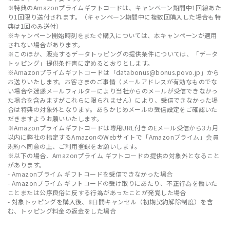
※特典のAmazonプライムギフトコードは、キャンペーン期間中1回線あた
り1回限り送付されます。（キャンペーン期間中に複数回購入した場合も特
典は1回のみ送付）
※キャンペーン開始時刻をまたぐ購入については、本キャンペーンが適用
されない場合があります。
※このほか、販売するデータトッピングの提供条件については、「データ
トッピング」提供条件書に定めるとおりとします。
※Amazonプライムギフトコードは「databonus@bonus.povo.jp」から
お送りいたします。お客さまのご事情（メールアドレスが有効なものでな
い場合や迷惑メールフィルターにより当社からのメールが受信できなかっ
た場合を含みますがこれらに限られません）により、受信できなかった場
合は特典の対象外となります。あらかじめメールの受信設定をご確認いた
だきますようお願いいたします。
※Amazonプライムギフトコードは専用URL付きのEメール受信から3カ月
以内に弊社の指定するAmazonのWebサイトで「Amazonプライム」会員
規約へ同意の上、ご利用登録をお願いします。
※以下の場合、Amazonプライム ギフトコードの提供の対象外となること
があります。
- Amazonプライム ギフトコードを受信できなかった場合
- Amazonプライム ギフトコードの受け取りにあたり、不正行為を働いた
ことまたは公序良俗に反する行為があったことが発覚した場合
- 対象トッピングを購入後、8日間キャンセル（初期契約解除制度）を含
む、トッピング料金の返金をした場合