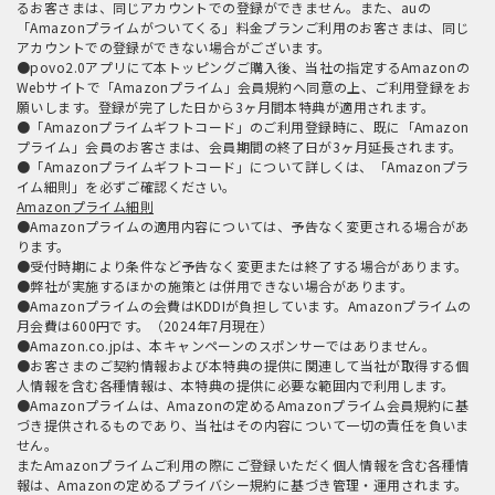
るお客さまは、同じアカウントでの登録ができません。また、auの
「Amazonプライムがついてくる」料金プランご利用のお客さまは、同じ
アカウントでの登録ができない場合がございます。
●povo2.0アプリにて本トッピングご購入後、当社の指定するAmazonの
Webサイトで「Amazonプライム」会員規約へ同意の上、ご利用登録をお
願いします。登録が完了した日から3ヶ月間本特典が適用されます。
●「Amazonプライムギフトコード」のご利用登録時に、既に「Amazon
プライム」会員のお客さまは、会員期間の終了日が3ヶ月延長されます。
●「Amazonプライムギフトコード」について詳しくは、「Amazonプラ
イム細則」を必ずご確認ください。
Amazonプライム細則
●Amazonプライムの適用内容については、予告なく変更される場合があ
ります。
●受付時期により条件など予告なく変更または終了する場合があります。
●弊社が実施するほかの施策とは併用できない場合があります。
●Amazonプライムの会費はKDDIが負担しています。Amazonプライムの
月会費は600円です。（2024年7月現在）
●Amazon.co.jpは、本キャンペーンのスポンサーではありません。
●お客さまのご契約情報および本特典の提供に関連して当社が取得する個
人情報を含む各種情報は、本特典の提供に必要な範囲内で利用します。
●Amazonプライムは、Amazonの定めるAmazonプライム会員規約に基
づき提供されるものであり、当社はその内容について一切の責任を負いま
せん。
またAmazonプライムご利用の際にご登録いただく個人情報を含む各種情
報は、Amazonの定めるプライバシー規約に基づき管理・運用されます。