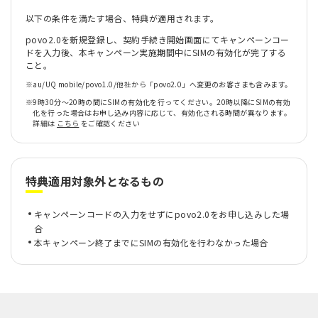
以下の条件を満たす場合、特典が適用されます。
povo2.0を新規登録し、契約手続き開始画面にてキャンペーンコー
ドを入力後、本キャンペーン実施期間中にSIMの有効化が完了する
こと。
※
au/UQ mobile/povo1.0/他社から「povo2.0」へ変更のお客さまも含みます。
※
9時30分〜20時の間にSIMの有効化を行ってください。20時以降にSIMの有効
化を行った場合はお申し込み内容に応じて、有効化される時間が異なります。
詳細は
こちら
をご確認ください
特典適用対象外となるもの
キャンペーンコードの入力をせずにpovo2.0をお申し込みした場
合
本キャンペーン終了までにSIMの有効化を行わなかった場合