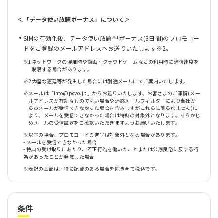
＜「データ使い放題ボーナス」について＞
※1
SIMの有効化後、データ使い放題
ボーナス(3日間)のプロモコー
ドをご登録のメールアドレスへお送りいたします※2。
※1
ネットワークの混雑時や動画・クラウドゲームなどの利用時に通信速度を
制限する場合があります。
※2
大幅な遅延等が発生した場合には別途メールにてご案内いたします。
※
メールは「info@povo.jp」からお送りいたします。お客さまのご事情(メー
ルアドレスが有効なものでない場合や迷惑メールフィルターにより当社か
らのメールが受信できなかった場合を含みますがこれらに限られません)に
より、メールを受信できなかった場合は特典の対象外となります。あらかじ
めメールの受信設定をご確認いただきますようお願いいたします。
※
以下の場合、プロモコードの進呈は対象外となる場合があります。
- メールを受信できなかった場合
- 特典の受け取りにあたり、不正行為を働いたことまたは公序良俗に反する行
為があったことが発覚した場合
※
表記の金額は、特に記載のある場合を除き全て税込です。
条件