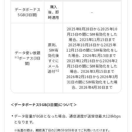
購入
データボーナス
後、即
-
5GB(3日間)
時適用
2025年8月28日から2025年10
月15日の間にSIM有効化をした
場合、2025年11月15日まで
原則、
2025年10月16日から2025年
SIM有
12月15日の間にSIM有効化をし
データ使い放題
効化後
た場合、2026年1月15日まで
※1
ボーナス(3日
すぐに
2025年12月16日から2026年2
間)
メール
月15日の間にSIM有効化をした
※2
送付
場合、2026年3月15日まで
2026年2月16日から2026年3月
31日の間にSIM有効化をした場
合、2026年4月30日まで
＜データボーナス5GB(3日間)について＞
データ容量が0GBとなった場合、通信速度が送受信最大128kbps
となります。
※
当面の間は、期間満了日の23時59分59秒までご利用いただけます。