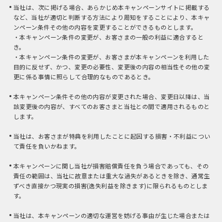
当社は、次に掲げる場合、あらかじめ本キャンペーンサイトに掲載する
など、当社が適切と判断する方法により周知をすることにより、本キャ
ンペーン条件その他の内容を変更することができるものとします。
・本キャンペーン条件の変更が、お客さまの一般の利益に適合すると
き。
・本キャンペーン条件の変更が、お客さまが本キャンペーンを利用した
目的に反せず、かつ、変更の必要性、変更後の内容の相当性その他の変
更に係る事情に照らして合理的なものであるとき。
本キャンペーン条件その他の内容が変更された場合、変更日以降は、当
該変更後の内容が、すべてのお客さまと当社との間で適用されるものと
します。
当社は、お客さまが特典を利用したことに起因する損害・不利益につい
て責任を負いかねます。
本キャンペーンに関し当社が損害賠償責任を負う場合であっても、その
責任の範囲は、当社に故意または重大な過失があるときを除き、通常生
ずべき直接かつ現実の損害(逸失利益を除きます)に限られるものとしま
す。
当社は、本キャンペーンの適切な運営を妨げる事由が生じた場合または