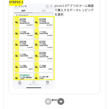
STEP03-1
ST
povo2.0アプリのホーム画面
で購入するデータトッピング
を選択