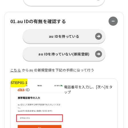
01.au IDの有無を確認する
au IDを持っている
au IDを持っていない(新規登録)
こちら
からau ID新規登録を下記の手順に沿って行う
STEP01-1
ST
電話番号を入力し、[次へ]をタ
ップ