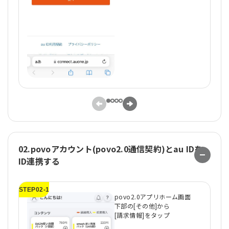
02.povoアカウント(povo2.0通信契約)とau IDを
ID連携する
STEP02-1
ST
povo2.0アプリホーム画面
下部の[その他]から
[請求情報]をタップ