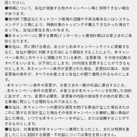
認ください。
●特典について、当社が実施する他のキャンペーン等と併用できない場合
があります。
●受付終了間近などネットワーク環境の混雑や不具合等あるいはシステム
メンテナンス等により、特典対象のトッピングが購入できなかった場合で
あっても、当社は責任を負いかねます。
●本キャンペーンに要する費用(インターネット通信料等)はお客さまのご負
担となります。
●当社は、次に掲げる場合、あらかじめ本キャンペーンサイトに掲載する
など、当社が適切と判断する方法により周知をすることにより、本キャン
ペーン条件(このサイトに掲載されている条件、注意事項、その他の記載の
すべてをいいます。以下同じとします。)の内容を変更することができるも
のとします。本キャンペーン条件が変更された場合、変更日以降は、当該
変更後の条件が、すべてのお客さまと当社との間で適用されるものとしま
す。
- 本キャンペーン条件の変更が、お客さまの一般の利益に適合するとき。
- 本キャンペーン条件の変更が、お客さまが本キャンペーンを利用した目的
に反せず、かつ、変更の必要性、変更後の内容の相当性その他の変更に係
る事情に照らして合理的なものであるとき。
●当社は、本キャンペーンの適切な運営を妨げる事由が生じた場合または
これに類する状況が生じた場合その他本キャンペーンを継続し難い事由が
生じた場合、いつでも本キャンペーンを中止し、または延期することがで
きるものとします。
●当社は、対象者様が本キャンペーン適用となったこと、または特典を進
呈したことに起因する損害・不利益については責任を負いません。