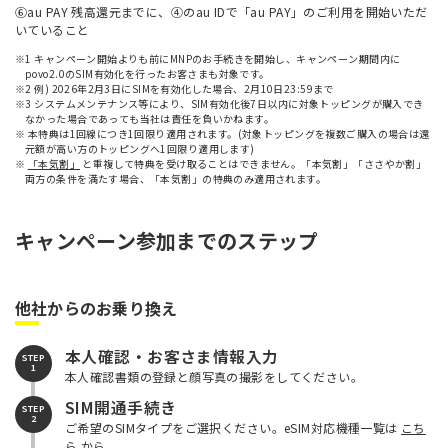
⑥au PAY 残高還元までに、④のau IDで「au PAY」のご利用を開始いただ
いていること
※1 キャンペーン開始よりも前にMNPのお手続きを開始し、キャンペーン期間内に
povo2.0のSIM有効化を行ったお客さまも対象です。
※2 例) 2026年2月3日にSIMを有効化した場合、2月10日23:59まで
※3 システムメンテナンス等により、SIM有効化後7日以内に対象トッピングが購入でき
なかった場合であっても当社は責任を負いかねます。
※ 本特典は1回線につき1回限り適用されます。(対象トッピングを複数ご購入の場合は還
元額が高い方のトッピングへ1回限り適用します)
※
「本気割」
と重複して特典を受け取ることはできません。「本気割」「ささやか割」
両方の条件を満たす場合、「本気割」の特典のみ適用されます。
キャンペーン参加までのステップ
他社からのお乗り換え
本人確認・お客さま情報入力
STEP
1
本人確認書類の登録と顔写真の撮影をしてください。
SIM開通手続き
STEP
2
ご希望のSIMタイプをご選択ください。eSIM対応機種一覧は
こち
ら
から