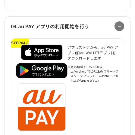
04.au PAY アプリの利用開始を行う
STEP04-1
ST
アプリストアから、au PAY ア
プリ(旧au WALLETアプリ)を
ダウンロードします
＜対応機種＞iOS 16.0以
上/Android™7.0以上のスマートフ
ォン・タブレット、watchOS 7.0
以上のApple Watch