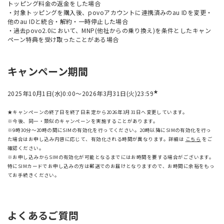
トッピング料金の返金をした場合
・対象トッピングを購入後、povoアカウントに連携済みのau IDを変更・
他のau IDと統合・解約・一時停止した場合
・過去povo2.0において、MNP(他社からの乗り換え)を条件としたキャン
ペーン特典を受け取ったことがある場合
キャンペーン期間
★
2025年10月1日(水)0:00～2026年3月31日(火)23:59
★キャンペーンの終了日を終了日未定から2026年3月31日へ変更しています。
※今後、同一・類似のキャンペーンを実施することがあります。
※9時30分〜20時の間にSIMの有効化を行ってください。20時以降にSIMの有効化を行っ
た場合はお申し込み内容に応じて、有効化される時間が異なります。詳細は
こちら
をご
確認ください。
※お申し込みからSIMの有効化が可能となるまでにはお時間を要する場合がございます。
特にSIMカードでお申し込みの方は郵送でのお届けとなりますので、お時間に余裕をもっ
てお手続きください。
よくあるご質問