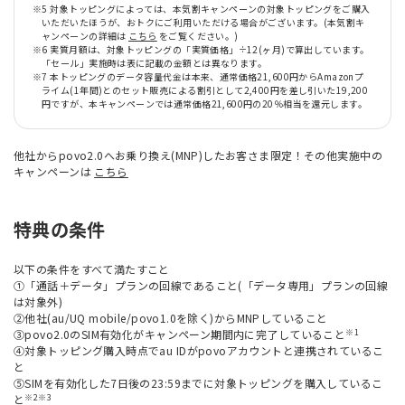
※5 対象トッピングによっては、本気割キャンペーンの対象トッピングをご購入
いただいたほうが、おトクにご利用いただける場合がございます。(本気割キ
ャンペーンの詳細は
こちら
をご覧ください。)
※6 実質月額は、対象トッピングの「実質価格」÷12(ヶ月)で算出しています。
「セール」実施時は表に記載の金額とは異なります。
※7 本トッピングのデータ容量代金は本来、通常価格21,600円からAmazonプ
ライム(1年間)とのセット販売による割引として2,400円を差し引いた19,200
円ですが、本キャンペーンでは通常価格21,600円の20％相当を還元します。
他社からpovo2.0へお乗り換え(MNP)したお客さま限定！その他実施中の
キャンペーンは
こちら
特典の条件
以下の条件をすべて満たすこと
①「通話＋データ」プランの回線であること(「データ専用」プランの回線
は対象外)
②他社(au/UQ mobile/povo1.0を除く)からMNPしていること
※1
③povo2.0のSIM有効化がキャンペーン期間内に完了していること
④対象トッピング購入時点でau IDがpovoアカウントと連携されているこ
と
⑤SIMを有効化した7日後の23:59までに対象トッピングを購入しているこ
※2※3
と