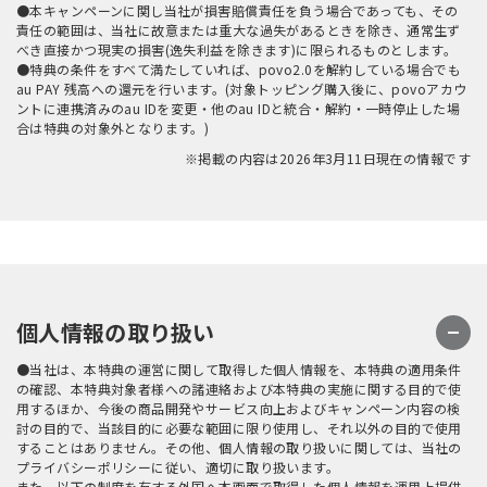
●本キャンペーンに関し当社が損害賠償責任を負う場合であっても、その
責任の範囲は、当社に故意または重大な過失があるときを除き、通常生ず
べき直接かつ現実の損害(逸失利益を除きます)に限られるものとします。
●特典の条件をすべて満たしていれば、povo2.0を解約している場合でも
au PAY 残高への還元を行います。(対象トッピング購入後に、povoアカウ
ントに連携済みのau IDを変更・他のau IDと統合・解約・一時停止した場
合は特典の対象外となります。)
※掲載の内容は2026年3月11日現在の情報です
個人情報の取り扱い
●当社は、本特典の運営に関して取得した個人情報を、本特典の適用条件
の確認、本特典対象者様への諸連絡および本特典の実施に関する目的で使
用するほか、今後の商品開発やサービス向上およびキャンペーン内容の検
討の目的で、当該目的に必要な範囲に限り使用し、それ以外の目的で使用
することはありません。その他、個人情報の取り扱いに関しては、当社の
プライバシーポリシーに従い、適切に取り扱います。
また、以下の制度を有する外国へ本画面で取得した個人情報を運用上提供