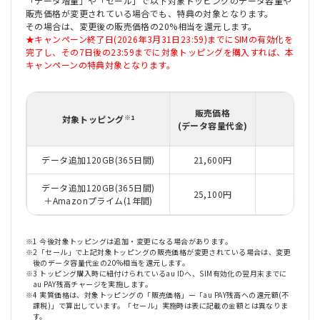
「データ増量」や「セール」で以下対象トッピングのデータ容量や
販売価格が変更されている場合でも、特典の対象となります。
その場合は、変更後の販売価格の20%相当を還元します。
★キャンペーン終了日(2026年3月31日23:59)までにSIMの有効化を
完了し、その7日後の23:59までに対象トッピングを購入すれば、本
キャンペーンの特典対象となります。
au 
販売価格
※1
対象トッピング
(データ容量代金)
(不課
データ追加120GB(365日間)
21,600円
4,3
データ追加120GB(365日間)
25,100円
4,32
＋Amazonプライム(1年間)
※1 今後対象トッピングは追加・変更になる場合があります。
※2「セール」で上記対象トッピングの販売価格が変更されている場合は、変更
後のデータ容量代金の20%相当を還元します。
※3 トッピング購入時に紐付けられているau IDへ、SIM有効化の翌月末までに
au PAY残高チャージを実施します。
※4 実質価格は、対象トッピングの「販売価格」ー「au PAY残高への還元額(不
課税)」で算出しています。「セール」実施時は表に記載の金額とは異なりま
す。