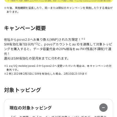
※今後、実施期間を延長したり、同一または類似のキャンペーンを実施したりする場合が
あります。
キャンペーン概要
※1
他社からpovo2.0へお乗り換え(MNP)された方限定！
※2
SIM有効化後7日以内
に、povoアカウントとau IDを連携して対象トッピ
ングを購入すると、データ容量代金の20%相当をau PAY残高(不課税)で還
元！
還元はSIM有効化の翌月末までに行われます。
※1 au/UQ mobile/povo1.0からpovo2.0へ変更いただいた場合は、本キャンペーンの対
象外です。
※2 例) 2026年2月3日にSIMを有効化した場合、2月10日23:59まで
対象トッピング
現在の対象トッピング