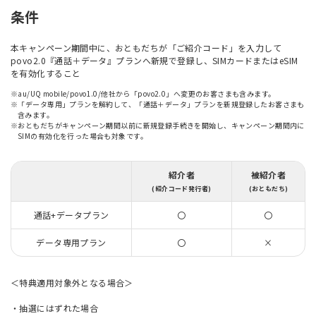
条件
本キャンペーン期間中に、おともだちが「ご紹介コード」を入力して
povo2.0『通話＋データ』プランへ新規で登録し、SIMカードまたはeSIM
を有効化すること
※au/UQ mobile/povo1.0/他社から「povo2.0」へ変更のお客さまも含みます。
※「データ専用」プランを解約して、「通話＋データ」プランを新規登録したお客さまも
含みます。
※おともだちがキャンペーン期間以前に新規登録手続きを開始し、キャンペーン期間内に
SIMの有効化を行った場合も対象です。
紹介者
被紹介者
(紹介コード発行者)
(おともだち)
通話+データプラン
〇
〇
データ専用プラン
〇
×
＜特典適用対象外となる場合＞
・抽選にはずれた場合