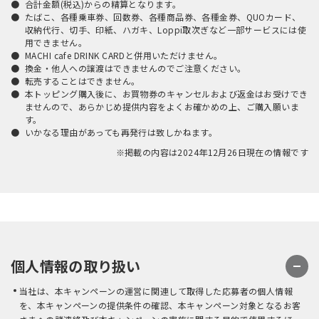
合計金額(税込)からの精算となります。
たばこ、各種乗車券、回数券、各種商品券、各種金券、QUOカード、
収納代行、切手、印紙、ハガキ、Loppi取次ぎなど一部サービスには使
用できません。
MACHI cafe DRINK CARDと併用いただけません。
換金・他人への譲渡はできませんのでご注意ください。
転売することはできません。
本トッピング購入後に、お買物券のキャンセルおよび返金はお受けでき
ませんので、あらかじめ提供内容をよくお確かめの上、ご購入願いま
す。
いかなる理由があっても再発行は致しかねます。
※掲載の内容は2024年12月26日現在の情報です
個人情報の取り扱い
当社は、本キャンペーンの運営に関連して取得した応募者の個人情報
を、本キャンペーンの提供条件の確認、本キャンペーン対象となるお客