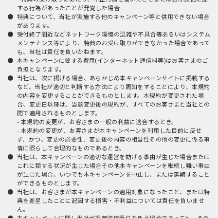
する行為があったことが発覚した場合
特典について、当社が実施する他のキャンペーン等と併用できない場合
があります。
受付終了間近などネットワーク環境の混雑や不具合等あるいはシステム
メンテナンス等により、特典のお受け取りができなかった場合であって
も、当社は責任を負いかねます。
本キャンペーンに要する費用(インターネット通信料等)はお客さまのご
負担となります。
当社は、次に掲げる場合、あらかじめ本キャンペーンサイトに掲載する
など、当社が適切と判断する方法により周知をすることにより、本規約
の内容を変更することができるものとします。本規約が変更された場
合、変更日以降は、当該変更後の規約が、すべてのお客さまと当社との
間で適用されるものとします。
- 本規約の変更が、お客さまの一般の利益に適合するとき。
- 本規約の変更が、お客さまが本キャンペーンを利用した目的に反せ
ず、かつ、変更の必要性、変更後の内容の相当性その他の変更に係る事
情に照らして合理的なものであるとき。
当社は、本キャンペーンの適切な運営を妨げる事由が生じた場合または
これに類する状況が生じた場合その他本キャンペーンを継続し難い事由
が生じた場合、いつでも本キャンペーンを中止し、または延期すること
ができるものとします。
当社は、お客さまが本キャンペーンの適用対象になったこと、または特
典を進呈したことに起因する損害・不利益については責任を負いませ
ん。
本キャンペーンに関し当社が損害賠償責任を負う場合であっても、その