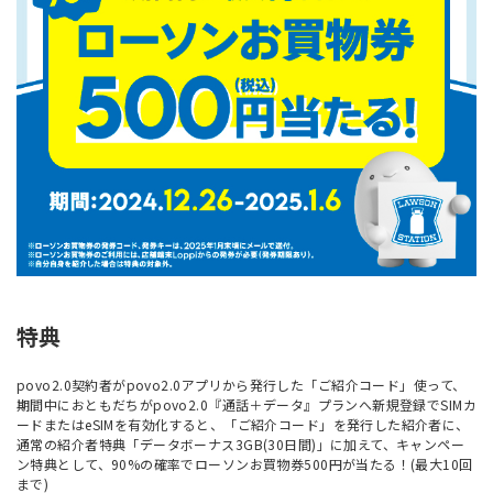
特典
povo2.0契約者がpovo2.0アプリから発行した「ご紹介コード」使って、
期間中におともだちがpovo2.0『通話＋データ』プランへ新規登録でSIMカ
ードまたはeSIMを有効化すると、「ご紹介コード」を発行した紹介者に、
通常の紹介者特典「データボーナス3GB(30日間)」に加えて、キャンペー
ン特典として、90%の確率でローソンお買物券500円が当たる！(最大10回
まで)