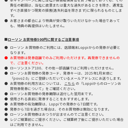
責任の範囲は、当社に故意または重大な過失があるときを除き、通常生
ずべき直接かつ現実の損害(逸失利益を除きます)に限られるものとしま
す。
お客さまの都合により特典が受け取りいただけなかった場合であって
も、特典の再提供はいたしません。
■
ローソン お買物券500円に関するご注意事項
ローソン お買物券のご利用には、店頭端末Loppiからの発券が必要と
なります。
お買物券は発券店舗でのみご利用いただけます。再発券できませんの
で、ご注意ください。
ローソンストア100、その他一部店舗ではご利用いただけません。
ローソンお買物券の発券コード、発券キーは、2025年1月末頃に
「povo2.0」にご登録いただいているメールアドレスにお送りします。
お買物券の利用方法については、
こちら
の「Loppiからのローソンお
買物券発券について」をご確認ください。
ローソンお買物券の発券期限は送付した翌月末です。
使用される直前に発券することをおすすめします。
お買物券の有効期限は、Loppiでの発券から7日間です。
発券から7日を過ぎた場合は、そのお買物券は無効になります。
ローソンお買物券はおつりが出ませんのでご注意ください。
レジご精算前にご提示ください。ご精算終了後にご提示いただいた場合
はご利用できません。