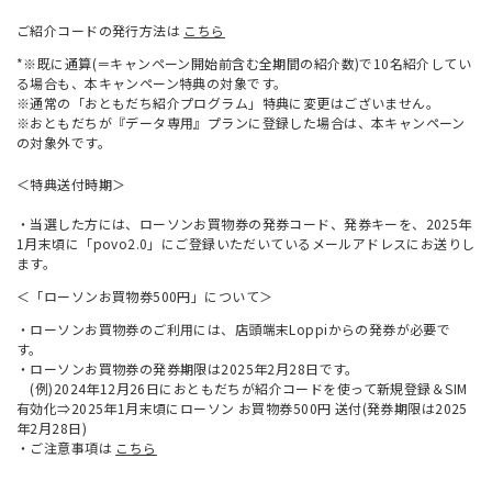
ご紹介コードの発行方法は
こちら
*※既に通算(＝キャンペーン開始前含む全期間の紹介数)で10名紹介してい
る場合も、本キャンペーン特典の対象です。
※通常の「おともだち紹介プログラム」特典に変更はございません。
※おともだちが『データ専用』プランに登録した場合は、本キャンペーン
の対象外です。
＜特典送付時期＞
・当選した方には、ローソンお買物券の発券コード、発券キーを、2025年
1月末頃に「povo2.0」にご登録いただいているメールアドレスにお送りし
ます。
＜「ローソンお買物券500円」について＞
・ローソンお買物券のご利用には、店頭端末Loppiからの発券が必要で
す。
・ローソンお買物券の発券期限は2025年2月28日です。
(例)2024年12月26日におともだちが紹介コードを使って新規登録＆SIM
有効化⇒2025年1月末頃にローソン お買物券500円 送付(発券期限は2025
年2月28日)
・ご注意事項は
こちら