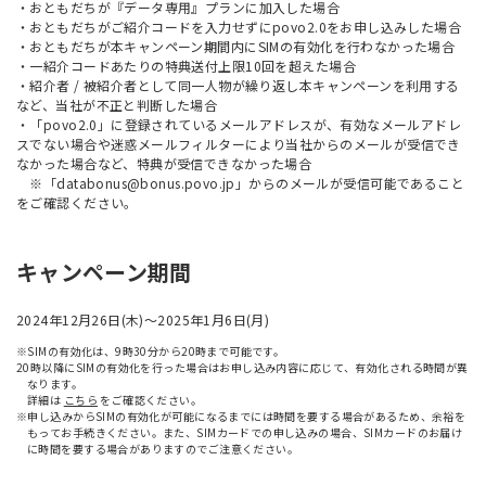
・おともだちが『データ専用』プランに加入した場合
・おともだちがご紹介コードを入力せずにpovo2.0をお申し込みした場合
・おともだちが本キャンペーン期間内にSIMの有効化を行わなかった場合
・一紹介コードあたりの特典送付上限10回を超えた場合
・紹介者 / 被紹介者として同一人物が繰り返し本キャンペーンを利用する
など、当社が不正と判断した場合
・「povo2.0」に登録されているメールアドレスが、有効なメールアドレ
スでない場合や迷惑メールフィルターにより当社からのメールが受信でき
なかった場合など、特典が受信できなかった場合
※「databonus@bonus.povo.jp」からのメールが受信可能であること
をご確認ください。
キャンペーン期間
2024年12月26日(木)～2025年1月6日(月)
※SIMの有効化は、9時30分から20時まで可能です。
20時以降にSIMの有効化を行った場合はお申し込み内容に応じて、有効化される時間が異
なります。
詳細は
こちら
をご確認ください。
※申し込みからSIMの有効化が可能になるまでには時間を要する場合があるため、余裕を
もってお手続きください。また、SIMカードでの申し込みの場合、SIMカードのお届け
に時間を要する場合がありますのでご注意ください。