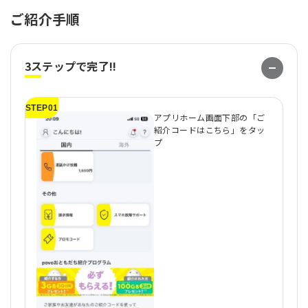
ご紹介手順
3ステップで完了!!
STEP01
S
アプリホーム画面下部の「ご
紹介コードはこちら」をタッ
プ