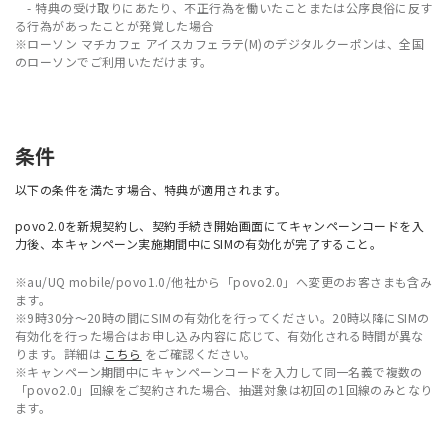
- 特典の受け取りにあたり、不正行為を働いたことまたは公序良俗に反す
る行為があったことが発覚した場合
※ローソン マチカフェ アイスカフェラテ(M)のデジタルクーポンは、全国
のローソンでご利用いただけます。
条件
以下の条件を満たす場合、特典が適用されます。
povo2.0を新規契約し、契約手続き開始画面にてキャンペーンコードを入
力後、本キャンペーン実施期間中にSIMの有効化が完了すること。
※au/UQ mobile/povo1.0/他社から「povo2.0」へ変更のお客さまも含み
ます。
※9時30分〜20時の間にSIMの有効化を行ってください。20時以降にSIMの
有効化を行った場合はお申し込み内容に応じて、有効化される時間が異な
ります。詳細は
こちら
をご確認ください。
※キャンペーン期間中にキャンペーンコードを入力して同一名義で複数の
「povo2.0」回線をご契約された場合、抽選対象は初回の1回線のみとなり
ます。