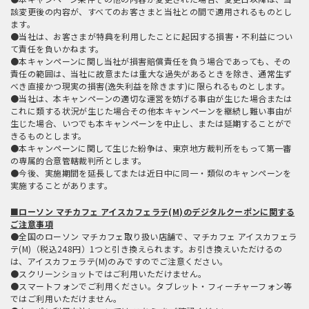
該変更後の内容が、すべてのお客さまと当社との間で適用されるものとし
ます。
●当社は、お客さまが特典を利用したことに起因する損害・不利益につい
て責任を負いかねます。
●本キャンペーンに関し当社が損害賠償責任を負う場合であっても、その
責任の範囲は、当社に故意または重大な過失があるときを除き、通常生ず
べき直接かつ現実の損害(逸失利益を除きます)に限られるものとします。
●当社は、本キャンペーンの適切な運営を妨げる事由が生じた場合または
これに類する状況が生じた場合その他本キャンペーンを継続し難い事由が
生じた場合、いつでも本キャンペーンを中止し、または延期することがで
きるものとします。
●本キャンペーンに関して生じた紛争は、東京地方裁判所をもって第一審
の専属的合意管轄裁判所とします。
●今後、実施期間を延長してまたは近日中に同一・類似のキャンペーンを
実施することがあります。
■ローソン マチカフェ アイスカフェラテ(M)のデジタルクーポンに関する
ご注意事項
●全国のローソン マチカフェ取り扱い店舗で、マチカフェ アイスカフェラ
テ(M)（税込248円）1つと引き換えられます。お引き換えいただけるの
は、アイスカフェラテ(M)のみですのでご注意ください。
●スクリーンショットではご利用いただけません。
●スマートフォンでご利用ください。タブレット・フィーチャーフォン等
ではご利用いただけません。