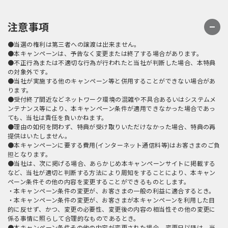
注意事項
●当選の権利は第三者への譲渡は出来ません。
●本キャンペーンは、予告なく変更または終了する場合があります。
●不正行為または不適切な行為が行われたと当社が判断した場合、本特典
の対象外です。
●当社が実施する他のキャンペーン等と併用することができない場合があ
ります。
●受付終了間近などネットワーク環境の混雑や不具合あるいはシステムメ
ンテナンス等により、本キャンペーン条件が適用できなかった場合であっ
ても、当社は責任を負いかねます。
●理由の如何を問わず、特典が受け取りいただけなかった場合、特典の再
提供はいたしません。
●本キャンペーンに要する費用(インターネット通信料等)はお客さまのご負
担となります。
●当社は、次に掲げる場合、あらかじめ本キャンペーンサイトに掲載する
など、当社が適切と判断する方法により周知をすることにより、本キャン
ペーン条件その他の内容を変更することができるものとします。
・本キャンペーン条件の変更が、お客さまの一般の利益に適合するとき。
・本キャンペーン条件の変更が、お客さまが本キャンペーンを利用した目
的に反せず、かつ、変更の必要性、変更後の内容の相当性その他の変更に
係る事情に照らして合理的なものであるとき。
●本キャンペーン条件その他の内容が変更された場合、変更日以降は、当