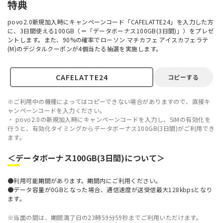
特典
povo2.0新規加入時にキャンペーンコード「CAFELATTE24」を入力した方
に、3日間使える100GB（＝「データボーナス100GB(3日間)」）をプレゼ
ントします。また、90%の確率でローソン マチカフェ アイスカフェラテ
(M)のデジタルクーポンが4個当たる抽選を実施します。
コピーする
※ご利用中の機種によってはコピーできない場合がありますので、直接キ
ャンペーンコードを入力ください。
・ povo2.0の新規加入時にキャンペーンコードを入力し、SIMの有効化を
行うと、有効化タイミングからデータボーナス100GB(3日間)がご利用でき
ます。
＜データボーナス100GB(3日間)について＞
●利用可能期間があります。期間内にご利用ください。
●データ容量が0GBとなった場合、通信速度が送受信最大128kbpsとなり
ます。
※当面の間は、期間満了日の23時59分59秒までご利用いただけます。