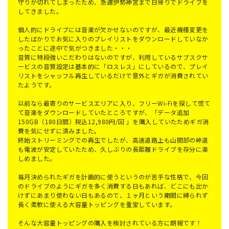
守りが切れてしまったため、急遽伊勢神宮まで日帰りでドライブを
してきました。
個人的にドライブには音楽が欠かせないのですが、最近機種変更を
したばかりでお気に入りのプレイリストをダウンロードしていなか
ったことに途中で気がつきました・・・
音質に特段強いこだわりはないのですが、利用しているサブスクサ
ービスの音質設定は基本的に「ロスレス」にしているので、プレイ
リストをシャッフル再生しているだけで意外とギガが消費されてい
たようです。
以前なら最寄りのサービスエリアに入り、フリーWi-Fiを探して慌て
て音楽をダウンロードしていたところですが、「データ追加
150GB（180日間）税込12,980円/回 」を購入していたためギガ消
費を気にせずに済みました。
終始ストリーミングでの再生でしたが、高速道路上も山間部の峠道
も電波が安定していたため、久しぶりの長距離ドライブを存分に楽
しめました。
毎月決められたギガを計画的に使うというのが苦手な性格で、今回
のドライブのようにギガを多く消費する日もあれば、どこにも出か
けずにあまり使わない日もあるので、１ヶ月という期間に縛られず
長く柔軟に使える大容量トッピングを重宝しています。
そんな大容量トッピングの購入を検討されている方に朗報です！