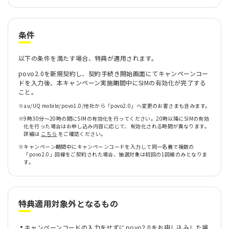
条件
以下の条件を満たす場合、特典が適用されます。
povo2.0を新規契約し、契約手続き開始画面にてキャンペーンコー
ドを入力後、本キャンペーン実施期間中にSIMの有効化が完了する
こと。
※
au/UQ mobile/povo1.0/他社から「povo2.0」へ変更のお客さまも含みます。
※
9時30分〜20時の間にSIMの有効化を行ってください。20時以降にSIMの有効
化を行った場合はお申し込み内容に応じて、有効化される時間が異なります。
詳細は
こちら
をご確認ください。
※
キャンペーン期間中にキャンペーンコードを入力して同一名義で複数の
「povo2.0」回線をご契約された場合、抽選対象は初回の1回線のみとなりま
す。
特典適用対象外となるもの
キャンペーンコードの入力をせずにpovo2.0をお申し込みした場