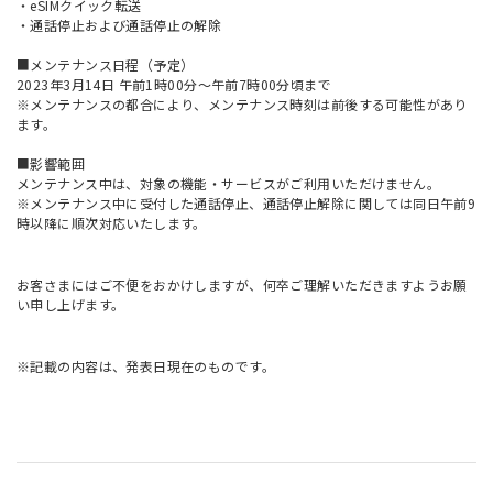
・eSIMクイック転送
・通話停止および通話停止の解除
■メンテナンス日程（予定）
2023年3月14日 午前1時00分～午前7時00分頃まで
※メンテナンスの都合により、メンテナンス時刻は前後する可能性があり
ます。
■影響範囲
メンテナンス中は、対象の機能・サービスがご利用いただけません。
※メンテナンス中に受付した通話停止、通話停止解除に関しては同日午前9
時以降に順次対応いたします。
お客さまにはご不便をおかけしますが、何卒ご理解いただきますようお願
い申し上げます。
※記載の内容は、発表日現在のものです。