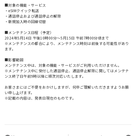
■対象の機能・サービス
・eSIMクイック転送
・通話停止および通話停止の解除
・新規加入時の回線切替
■メンテナンス日程（予定）
2024年5月14日 午後10時00分～5月15日 午前7時00分頃まで
※メンテナンスの都合により、メンテナンス時刻は前後する可能性があり
ます。
■影響範囲
メンテナンス中は、対象の機能・サービスがご利用いただけません。
※メンテナンス中に受付した通話停止、通話停止解除に関してはメンテナ
ンス終了日午前9時以降に順次対応いたします。
お客さまにはご不便をおかけしますが、何卒ご理解いただきますようお願
い申し上げます。
※記載の内容は、発表日現在のものです。