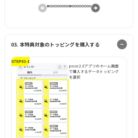
03. 本特典対象のトッピングを購入する
STEP03-1
ST
povo2.0アプリのホーム画面
で購入するデータトッピング
を選択