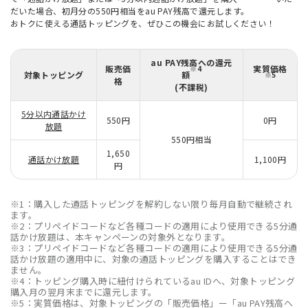
だいた場合、初月分の550円相当をau PAY残高で還元します。
おトクに使える通話トッピングを、ぜひこの機会にお試しください！
au PAY残高への還元
販売価
実質価格
※4
対象トッピング
額
※5
格
(不課税)
5分以内通話かけ
550円
0円
放題
550円相当
1,650
通話かけ放題
1,100円
円
※1：購入した通話トッピングを解約しない限り毎月自動で継続され
ます。
※2：プリペイドコードなど各種コードの適用により使用できる5分通
話かけ放題は、本キャンペーンの対象外となります。
※3：プリペイドコードなど各種コードの適用により使用できる5分通
話かけ放題の適用中に、対象の通話トッピングを購入することはでき
ません。
※4：トッピング購入時に紐付けられているau IDへ、対象トッピング
購入月の翌月末までに還元します。
※5：実質価格は、対象トッピングの「販売価格」ー「au PAY残高へ