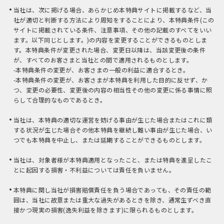
当社は、次に掲げる場合、あらかじめ本特典サイトに掲載するなど、当
社が適切と判断する方法により周知をすることにより、本特典条件(この
サイトに掲載されている条件、注意事項、その他の記載のすべてをいい
ます。以下同じとします。)の内容を変更することができるものとしま
す。本特典条件が変更された場合、変更日以降は、当該変更後の条件
が、すべてのお客さまと当社との間で適用されるものとします。
-本特典条件の変更が、お客さまの一般の利益に適合するとき。
-本特典条件の変更が、お客さまが本特典を利用した目的に反せず、か
つ、変更の必要性、変更後の内容の相当性その他の変更に係る事情に照
らして合理的なものであるとき。
当社は、本特典の適切な運営を妨げる事由が生じた場合またはこれに類
する状況が生じた場合その他本特典を継続し難い事由が生じた場合、い
つでも本特典を中止し、または延期することができるものとします。
当社は、対象者様が本特典適用となったこと、または特典を進呈したこ
とに起因する損害・不利益については責任を負いません。
本特典に関し当社が損害賠償責任を負う場合であっても、その責任の範
囲は、当社に故意または重大な過失があるときを除き、通常生ずべき直
接かつ現実の損害(逸失利益を除きます)に限られるものとします。