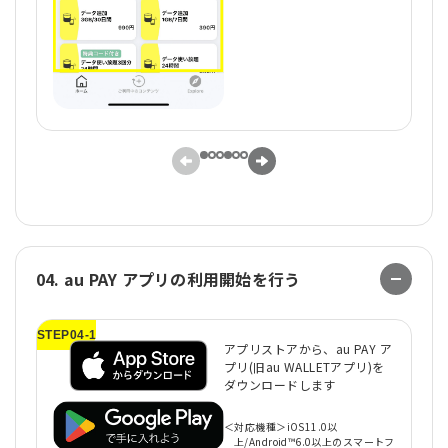
04. au PAY アプリの利用開始を行う
STEP04-1
ST
アプリストアから、au PAY ア
プリ(旧au WALLETアプリ)を
ダウンロードします
＜対応機種＞iOS11.0以
上/Android™6.0以上のスマートフ