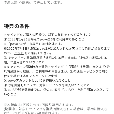
の還元額(不課税)」で算出しています。
特典の条件
トッピングをご購入の回線で、以下の条件をすべて満たすこと
① 2025年6月30日時点でpovo2.0をご利用中であること
※「povo2.0データ専用」は対象外です。
※2025年7月1日以降にpovo2.0に加入されたお客さまは条件が異なります
ので、
こちら
をご確認ください。
② キャンペーン開始時点で「通話かけ放題」または「5分以内通話かけ放
題」が適用されていないこと
※キャンペーン開始時点で通話トッピング（「通話かけ放題」または「5分
以内通話かけ放題」）ご利用中のお客さまが、別の通話トッピングに切り
替えた場合は本キャンペーンの対象外
③ povoアカウントとau IDを連携いただくこと
④ ③を実施したうえで、対象トッピングを購入いただくこと
⑤ au PAY残高還元までに、③のau IDで「au PAY」を利用開始いただいて
いること
※本特典は1回線につき1回限り適用されます。
(期間中に対象トッピングを複数回購入された場合は、最初に購入さ
れたトッピングにのみ適用されます。)