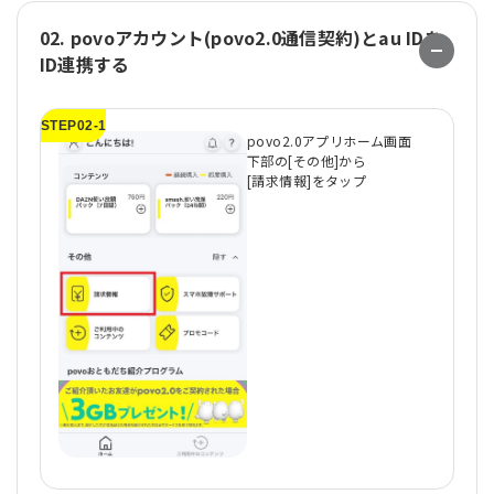
02. povoアカウント(povo2.0通信契約)とau IDを
ID連携する
STEP02-1
ST
povo2.0アプリホーム画面
下部の[その他]から
[請求情報]をタップ