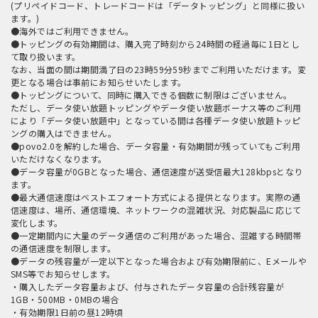
(プリペイドコード、トレードコードは「データトッピング」と同様に扱い
ます。)
●海外ではご利用できません。
●トッピングの有効期間は、購入完了時刻から24時間の経過毎に1日とし
て取り扱います。
なお、当面の間は期間満了日の23時59分59秒までご利用いただけます。変
更となる場合は事前にお知らせいたします。
●トッピングについて、同時に購入できる個数に制限はございません。
ただし、データ使い放題トッピングやデータ使い放題ボーナス等のご利用
により「データ使い放題中」となっている間は各種データ使い放題トッピ
ングの購入はできません。
●povo2.0を解約した場合、データ容量・有効期間が残っていてもご利用
いただけなくなります。
●データ容量が0GBとなった場合、通信速度が送受信最大128kbpsとなり
ます。
●最大通信速度はベストエフォート方式による提供となります。実際の通
信速度は、場所、通信環境、ネットワークの混雑状況、対応製品に応じて
変化します。
●一定期間内に大量のデータ通信のご利用があった場合、混雑する時間帯
の通信速度を制限します。
●データの残容量が一定以下となった場合および有効期限前に、Eメールや
SMS等でお知らせします。
・購入したデータ容量および、付与されたデータ容量の合計残容量が
1GB・500MB・0MBの場合
・有効期限1日前の昼12時頃