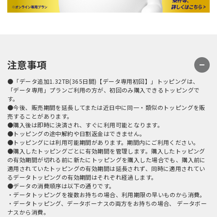
注意事項
●「データ追加1.32TB(365日間)【データ専用初回】」トッピングは、
「データ専用」プランご利用の方が、初回のみ購入できるトッピングで
す。
●今後、販売期間を延長してまたは近日中に同一・類似のトッピングを販
売することがあります。
●購入後は即時に決済され、すぐに利用可能となります。
●トッピングの途中解約や日割返金はできません。
●トッピングには利用可能期間があります。期間内にご利用ください。
●購入したトッピングごとに有効期間を管理します。購入したトッピング
の有効期間が切れる前に新たにトッピングを購入した場合でも、購入前に
適用されていたトッピングの有効期間は延長されず、同時に適用されてい
るデータトッピングの有効期間はそれぞれ経過します。
●データの消費順序は以下の通りです。
・データトッピングを複数お持ちの場合、利用期限の早いものから消費。
・データトッピング、データボーナスの両方をお持ちの場合、 データボー
ナスから消費。