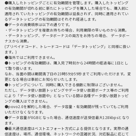
●購入したトッピングごとに有効期間を管理します。購入したトッピング
の有効期間が切れる前に新たにトッピングを購入した場合でも、購入前に
適用されていたトッピングの有効期間は延長されず、同時に適用されてい
るデータトッピングの有効期間はそれぞれ経過します。
●データの消費順序は以下の通りです。
・データトッピングを複数お持ちの場合、利用期限の早いものから消費。
・データトッピング、データボーナスの両方をお持ちの場合、 データボー
ナスから消費。
(プリペイドコード、トレードコードは「データトッピング」と同様に扱い
ます。)
●海外ではご利用できません。
●トッピングの有効期間は、購入完了時刻から24時間の経過毎に1日とし
て取り扱います。
なお、当面の間は期間満了日の23時59分59秒までご利用いただけます。変
更となる場合は事前にお知らせいたします。
●トッピングについて、同時に購入できる個数に制限はございません。
ただし、データ使い放題トッピングやデータ使い放題ボーナス等のご利用
により「データ使い放題中」となっている間は各種データ使い放題トッピ
ングの購入はできません。
●povo2.0を解約した場合、データ容量・有効期間が残っていてもご利用
いただけなくなります。
●データ容量が0GBとなった場合、通信速度が送受信最大128kbpsとなり
ます。
●最大通信速度はベストエフォート方式による提供となります。実際の通
信速度は、場所、通信環境、ネットワークの混雑状況、対応製品に応じて