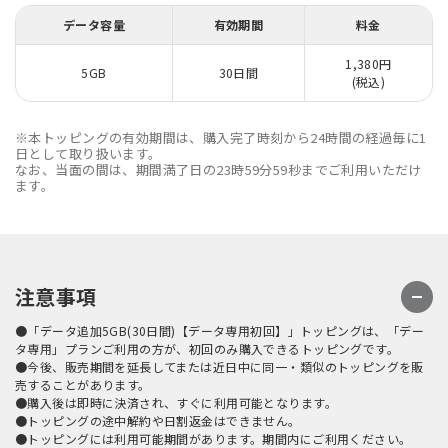
データ容量
有効期間
料金
1,380円
5GB
30日間
(税込)
※本トッピングの有効期間は、購入完了時刻から24時間の経過毎に1
日として取り扱います。
なお、当面の間は、期間満了日の23時59分59秒までご利用いただけ
ます。
注意事項
●「データ追加5GB(30日間)【データ専用初回】」トッピングは、「デー
タ専用」プランご利用の方が、初回のみ購入できるトッピングです。
●今後、販売期間を延長してまたは近日中に同一・類似のトッピングを販
売することがあります。
●購入後は即時に決済され、すぐに利用可能となります。
●トッピングの途中解約や日割返金はできません。
●トッピングには利用可能期間があります。期間内にご利用ください。