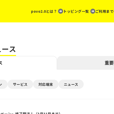
povo2.0とは？
トッピング一覧
ご利用まで
ュース
ス
重要
ン
サービス
対応端末
ニュース
ャンペーン」終了間近！（3月31日まで）