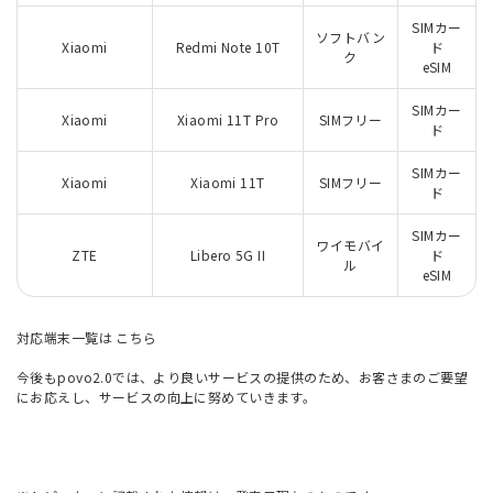
SIMカー
ソフトバン
Xiaomi
Redmi Note 10T
ド
ク
eSIM
SIMカー
Xiaomi
Xiaomi 11T Pro
SIMフリー
ド
SIMカー
Xiaomi
Xiaomi 11T
SIMフリー
ド
SIMカー
ワイモバイ
ZTE
Libero 5G II
ド
ル
eSIM
対応端末一覧は
こちら
今後もpovo2.0では、より良いサービスの提供のため、お客さまのご要望
にお応えし、サービスの向上に努めていきます。