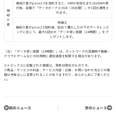
被紹介者がpovo2.0を契約すると、SIMの有効化またはeSIMの発
行後、自動で「データボーナス3GB（30日間）」が1回分適用さ
被
れます。
紹
介
特典②
者
被紹介者がpovo2.0契約後、初めて購入した以下のデータトッピ
ングに応じて、最大5回分の「データ使い放題（24時間）」をプ
レゼントします。
（注）「データ使い放題（24時間）」は、ネットワークの混雑時や動画・
クラウドゲームなどの利用時に通信速度を制限する場合があります。
※トピックスに記載された情報は、発表日現在のものです。
※商品・サービスの料金、サービス内容・仕様、お問い合わせ先などの情
報は予告なしに変更されることがありますので、あらかじめご了承くださ
い。
前のニュース
次のニュース