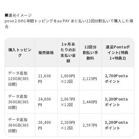
■還元イメージ
povo2.0の1年間トッピングをau PAY あと払い12回分割払いで購入した場
合
1ヶ月あ
12回分
進呈Pontaポ
購入トッピン
たりのお
販売価格
割払い手
イント(特典
グ
支払い金
数料
1+特典2)
額
データ追加
21,600
1,800円
2,700Ponta
120GB(365
2,125円
円
×12回
ポイント
日間)
データ追加
24,800
2,067円
3,200Ponta
300GB(365
2,440円
円
×12回
ポイント
日間)
データ追加
26,400
2,200円
3,200Ponta
360GB(365
2,597円
円
×12回
ポイント
日間)