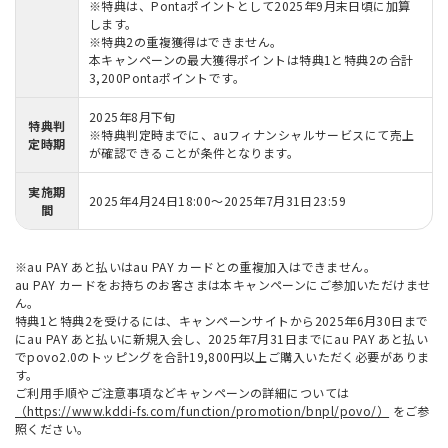
※特典は、Pontaポイントとして2025年9月末日頃に加算
します。
※特典2の重複獲得はできません。
本キャンペーンの最大獲得ポイントは特典1と特典2の合計
3,200Pontaポイントです。
2025年8月下旬
特典判
※特典判定時までに、auフィナンシャルサービスにて売上
定時期
が確認できることが条件となります。
実施期
2025年4月24日18:00～2025年7月31日23:59
間
※au PAY あと払いはau PAY カードとの重複加入はできません。
au PAY カードをお持ちのお客さまは本キャンペーンにご参加いただけませ
ん。
特典1と特典2を受けるには、キャンペーンサイトから2025年6月30日まで
にau PAY あと払いに新規入会し、2025年7月31日までにau PAY あと払い
でpovo2.0のトッピングを合計19,800円以上ご購入いただく必要がありま
す。
ご利用手順やご注意事項などキャンペーンの詳細については
（https://www.kddi-fs.com/function/promotion/bnpl/povo/）
をご参
照ください。