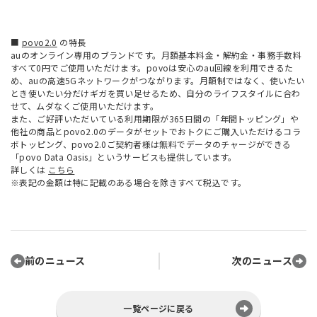
■
povo2.0
の特長
auのオンライン専用のブランドです。月額基本料金・解約金・事務手数料
すべて0円でご使用いただけます。povoは安心のau回線を利用できるた
め、auの高速5Gネットワークがつながります。月額制ではなく、使いたい
とき使いたい分だけギガを買い足せるため、自分のライフスタイルに合わ
せて、ムダなくご使用いただけます。
また、ご好評いただいている利用期限が365日間の「年間トッピング」や
他社の商品とpovo2.0のデータがセットでおトクにご購入いただけるコラ
ボトッピング、povo2.0ご契約者様は無料でデータのチャージができる
「povo Data Oasis」というサービスも提供しています。
詳しくは
こちら
※表記の金額は特に記載のある場合を除きすべて税込です。
前のニュース
次のニュース
一覧ページに戻る