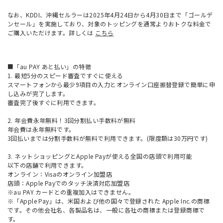
なお、KDDI、沖縄セルラーは2025年4月24日から4月30日まで「ゴールデ
ンセール」を実施しており、対象のトッピングを通常よりおトクな料金で
ご購入いただけます。詳しくは
こちら
■「au PAY あと払い」の特徴
1. 最短5分のスピード審査ですぐに使える
スマートフォンから最少9項目の入力とオンライン口座振替登録で簡単に申
し込みが完了します。
審査完了後すぐに利用できます。
2. 年会費永年無料！3回分割払い手数料が無料
年会費は永年無料です。
3回払いまでは分割手数料が無料で利用できます。(限度額は30万円です)
3. ネットショッピングとApple Payが使える全国の店頭で利用可能
以下の店舗で利用できます。
オンライン：Visaのオンライン加盟店
店頭：Apple Payでのタッチ決済対応加盟店
※au PAY カードとの重複加入はできません。
※「Apple Pay」は、米国および他の国々で登録された Apple Inc.の商標
です。その他会社名、各製品名は、一般に各社の商標または登録商標で
す。