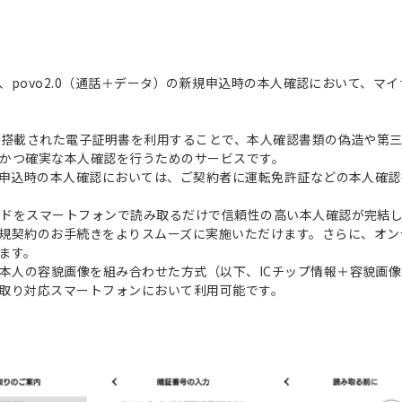
から、povo2.0（通話＋データ）の新規申込時の本人確認において、
ップに搭載された電子証明書を利用することで、本人確認書類の偽造や第
かつ確実な本人確認を行うためのサービスです。
の新規申込時の本人確認においては、ご契約者に運転免許証などの本人確
カードをスマートフォンで読み取るだけで信頼性の高い本人確認が完結
規契約のお手続きをよりスムーズに実施いただけます。さらに、オン
ます。
本人の容貌画像を組み合わせた方式（以下、ICチップ情報＋容貌画像方
み取り対応スマートフォンにおいて利用可能です。