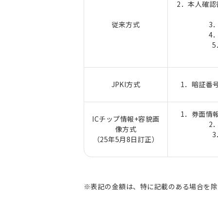
2．本人確
従来方式
3
4
JPKI方式
1．暗証番
1．券面情
ICチップ情報+容貌画
2
像方式
（25年5月8日訂正）
※表記の金額は、特に記載のある場合を除