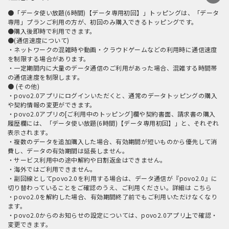
●「データ使い放題(6時間)【データ専用初回】」トッピングは、「データ
専用」プランご利用の方が、初回のみ購入できるトッピングです。
●購入後即時で利用できます。
●(通信速度について)
・ネットワークの混雑時や動画・クラウドゲームなどの利用時に通信速度
を制限する場合があります。
・一定期間内に大量のデータ通信のご利用があった場合、混雑する時間帯
の通信速度を制限します。
● (その他)
・povo2.0アプリにログインいただくと、通常のデータトッピングの購入
や契約情報の変更ができます。
・povo2.0アプリの[ご利用中のトッピング]欄や契約書面、請求書の購入
履歴欄には、「データ使い放題(6時間)【データ専用初回】」と、それぞれ
表示されます。
・複数のデータを追加購入した場合、有効期間が短いものから優先して消
費し、データの有効期間は延長しません。
・サービス利用中の途中解約や日割返金はできません。
・海外ではご利用できません。
・副回線としてpovo2.0を利用する場合は、データ通信が『povo2.0』に
切り替わっていることをご確認のうえ、ご利用ください。詳細は
こちら
・povo2.0を解約した場合、有効期間終了前でもご利用いただけなくなり
ます。
・povo2.0からのお知らせの設定については、povo2.0アプリ上で確認・
変更できます。