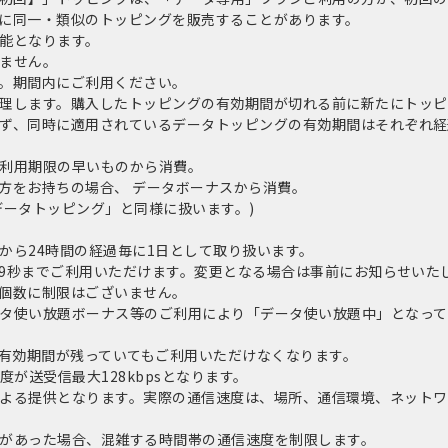
に同一・類似のトッピングを販売することがあります。
能となります。
ません。
。期間内にご利用ください。
理します。購入したトッピングの有効期間が切れる前に新たにトッピ
ず、同時に適用されているデータトッピングの有効期間はそれぞれ経
利用期限の早いものから消費。
方をお持ちの場合、 データボーナスから消費。
データトッピング」と同様に扱います。)
から24時間の経過毎に1日として取り扱います。
分59秒までご利用いただけます。変更となる場合は事前にお知らせいた
個数に制限はございません。
タ使い放題ボーナス等のご利用により「データ使い放題中」となって
量・有効期間が残っていてもご利用いただけなくなります。
が送受信最大128kbpsとなります。
よる提供となります。実際の通信速度は、場所、通信環境、ネットワ
があった場合、混雑する時間帯の通信速度を制限します。