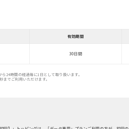
有効期間
30日間
ら24時間の経過毎に1日として取り扱います。
9秒までご利用いただけます。
タ専用初回】」トッピングは、「データ専用」プランご利用の方が、初回