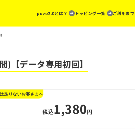
povo2.0とは？
トッピング一覧
ご利用まで
回】
日間)【データ専用初回】
では足りないお客さまへ
1,380
税込
円