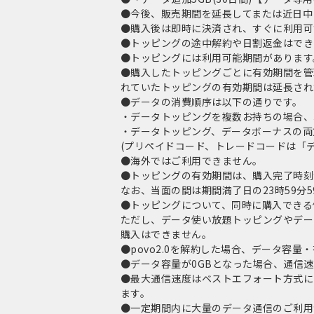
●今後、販売期間を延長してまたは近日中
●購入後は即時に決済され、すぐに利用可
●トッピングの途中解約や日割返金はでき
●トッピングには利用可能期間があります
●購入したトッピングごとに有効期間を管
れていたトッピングの有効期間は延長され
●データの消費順序は以下の通りです。
・データトッピングを複数お持ちの場合、
・データトッピング、データボーナスの両
(プリペイドコード、トレードコードは「
●海外ではご利用できません。
●トッピングの有効期間は、購入完了時刻
なお、当面の間は期間満了日の23時59
●トッピングについて、同時に購入できる
ただし、データ使い放題トッピングやデー
購入はできません。
●povo2.0を解約した場合、データ容
●データ容量が0GBとなった場合、通信速度
●最大通信速度はベストエフォート方式に
ます。
●一定期間内に大量のデータ通信のご利用