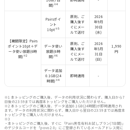
※4
間)
原則、ご
2026
Pairsポイ
購入後す
年9月
ント
ぐにメー
30日
※5
10pt
ルで送付
(水)
【期間限定】Pairs
原則、ご
2026
ポイント10pt＋デ
データ使い
1,990
購入後す
年5月
ータ使い放題(6時
放題(6時
円
ぐにメー
31日
※2
※6
間)
間)
ルで送付
(日)
データ追加
0.1GB(24
即時適用
-
※4
時間)
※1 本トッピングのご購入後、データの利用状況に関わらず、購入日から7
日後の23:59までは再度本トッピングをご購入いただけません。
※2 本トッピングのご購入後、データ追加0.1GB(24時間)が即時適用され
ます。データの利用状況に関わらず、購入日から翌日の23:59までは再度本
トッピングをご購入いただけません。
※3
・本トッピングのご購入後、すぐに「Pairs男性有料お試しプラン(7日間)」
のデジタルコードを「povo2.0」にご登録されているメールアドレス宛に