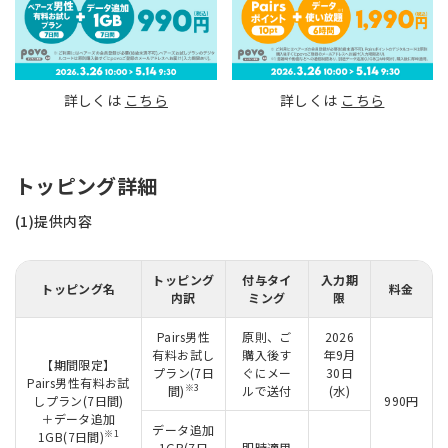
詳しくは
こちら
詳しくは
こちら
トッピング詳細
(1)提供内容
トッピング
付与タイ
入力期
トッピング名
料金
内訳
ミング
限
Pairs男性
原則、ご
2026
有料お試し
購入後す
年9月
【期間限定】
プラン(7日
ぐにメー
30日
Pairs男性有料お試
※3
間)
ルで送付
(水)
しプラン(7日間)
990円
＋データ追加
データ追加
※1
1GB(7日間)
1GB(7日
即時適用
-