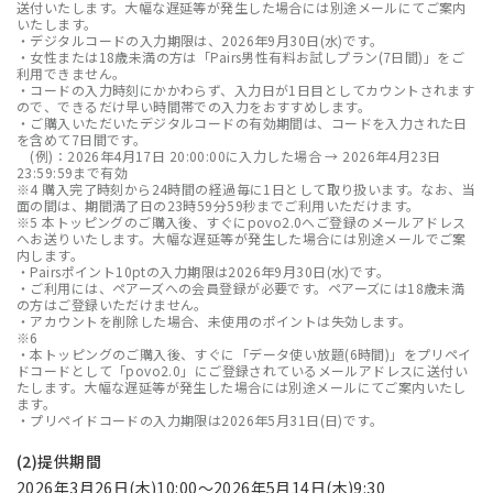
送付いたします。大幅な遅延等が発生した場合には別途メールにてご案内
いたします。
・デジタルコードの入力期限は、2026年9月30日(水)です。
・女性または18歳未満の方は「Pairs男性有料お試しプラン(7日間)」をご
利用できません。
・コードの入力時刻にかかわらず、入力日が1日目としてカウントされます
ので、できるだけ早い時間帯での入力をおすすめします。
・ご購入いただいたデジタルコードの有効期間は、コードを入力された日
を含めて7日間です。
(例)：2026年4月17日 20:00:00に入力した場合 → 2026年4月23日
23:59:59まで有効
※4 購入完了時刻から24時間の経過毎に1日として取り扱います。なお、当
面の間は、期間満了日の23時59分59秒までご利用いただけます。
※5 本トッピングのご購入後、すぐにpovo2.0へご登録のメールアドレス
へお送りいたします。大幅な遅延等が発生した場合には別途メールでご案
内します。
・Pairsポイント10ptの入力期限は2026年9月30日(水)です。
・ご利用には、ペアーズへの会員登録が必要です。ペアーズには18歳未満
の方はご登録いただけません。
・アカウントを削除した場合、未使用のポイントは失効します。
※6
・本トッピングのご購入後、すぐに「データ使い放題(6時間)」をプリペイ
ドコードとして「povo2.0」にご登録されているメールアドレスに送付い
たします。大幅な遅延等が発生した場合には別途メールにてご案内いたし
ます。
・プリペイドコードの入力期限は2026年5月31日(日)です。
(2)提供期間
2026年3月26日(木)10:00～2026年5月14日(木)9:30