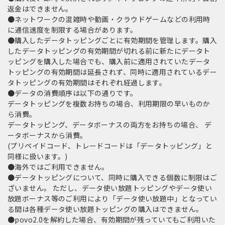
返金はできません。
●ネットワークの混雑時や動画・クラウドゲームなどの利用時
に通信速度を制限する場合があります。
●購入したデータトッピングごとに有効期間を管理します。購入
したデータトッピングの有効期間が切れる前に新たにデータト
ッピングを購入した場合でも、購入前に適用されていたデータ
トッピングの有効期間は延長されず、同時に適用されているデー
タトッピングの有効期間はそれぞれ経過します。
●データの消費順序は以下の通りです。
データトッピングを複数お持ちの場合、利用期限の早いものか
ら消費。
データトッピング、データボーナスの両方をお持ちの場合、 デ
ータボーナスから消費。
(プリペイドコード、トレードコードは「データトッピング」と
同様に扱います。)
●海外ではご利用できません。
●データトッピングについて、同時に購入できる個数に制限はご
ざいません。 ただし、データ使い放題トッピングやデータ使い
放題ボーナス等のご利用により「データ使い放題中」となってい
る間は各種データ使い放題トッピングの購入はできません。
●povo2.0を解約した場合、有効期間が残っていてもご利用いた