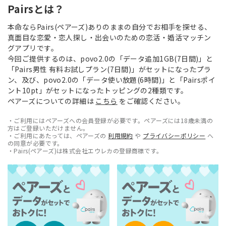
Pairsとは？
本命ならPairs(ペアーズ)ありのままの自分でお相手を探せる、
真面目な恋愛・恋人探し・出会いのための恋活・婚活マッチン
グアプリです。
今回ご提供するのは、povo2.0の「データ追加1GB(7日間)」と
「Pairs男性 有料お試しプラン(7日間)」がセットになったプラ
ン、及び、povo2.0の「データ使い放題(6時間)」と「Pairsポイ
ント10pt」がセットになったトッピングの2種類です。
ペアーズについての詳細は
こちら
をご確認ください。
・ご利用にはペアーズへの会員登録が必要です。ペアーズには18歳未満の
方はご登録いただけません。
・ご利用にあたっては、ペアーズの
利用規約
や
プライバシーポリシー
へ
の同意が必要です。
・Pairs(ペアーズ)は株式会社エウレカの登録商標です。