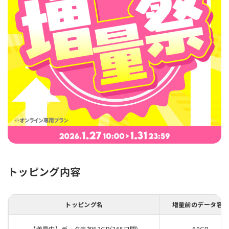
トッピング内容
トッピング名
増量前のデータ容
【増量中】データ追加63GB(365日間)
60GB