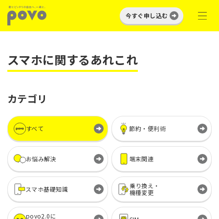
今すぐ申し込む
スマホに関するあれこれ
カテゴリ
すべて
節約・便利術
お悩み解決
端末関連
乗り換え・
スマホ基礎知識
機種変更
povo2.0に