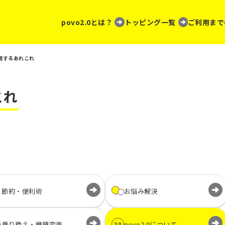
povo2.0とは？
トッピング一覧
ご利用まで
関するあれこれ
これ
節約・便利術
お悩み解決
乗り換え・
機種変更
povo2.0に
ついて