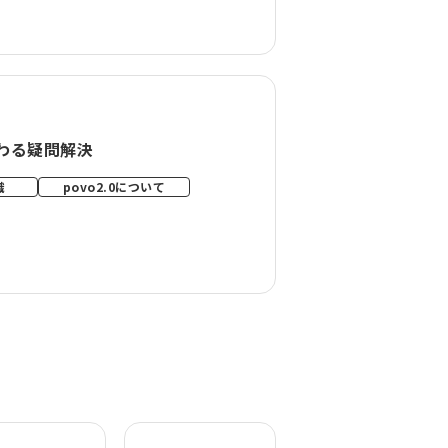
わる疑問解決
識
povo2.0について