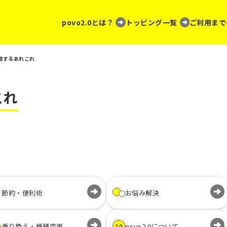
povo2.0とは？
トッピング一覧
ご利用まで
関するあれこれ
これ
節約・便利術
お悩み解決
乗り換え・
機種変更
povo2.0に
ついて