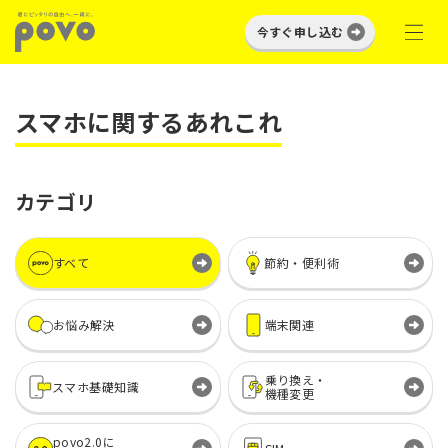
今すぐ申し込む
スマホに関するあれこれ
カテゴリ
すべて
節約・便利術
お悩み解決
端末関連
乗り換え・
スマホ基礎知識
機種変更
povo2.0に