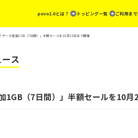
povo2.0とは？
トッピング一覧
ご利用まで
0 、「データ追加1GB（7日間）」半額セールを10月23日まで開催
ュース
タ追加1GB（7日間）」半額セールを10月