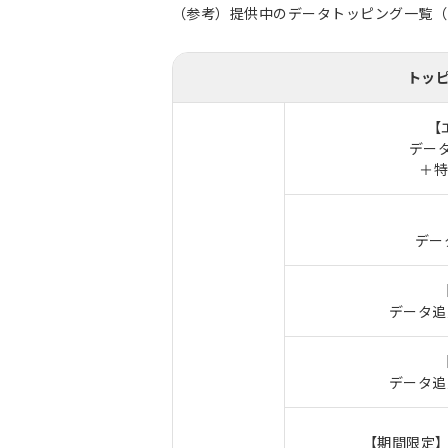
（参考）提供中のデータトッピング一覧（20
トッ
【
データ
＋
デー
データ追
データ追
【期間限定】