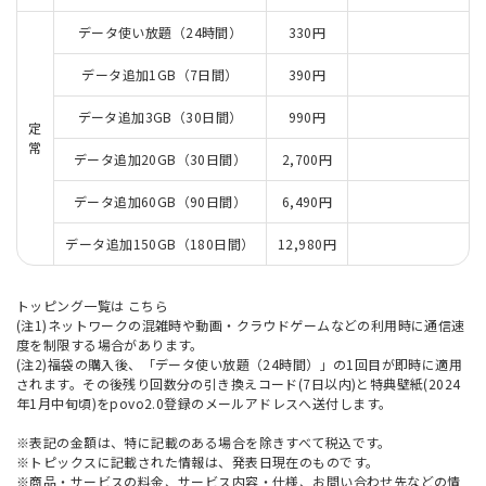
データ使い放題（24時間）
330円
データ追加1GB（7日間）
390円
データ追加3GB（30日間）
990円
定
常
データ追加20GB（30日間）
2,700円
データ追加60GB（90日間）
6,490円
データ追加150GB（180日間）
12,980円
トッピング一覧は
こちら
(注1)ネットワークの混雑時や動画・クラウドゲームなどの利用時に通信速
度を制限する場合があります。
(注2)福袋の購入後、「データ使い放題（24時間）」の1回目が即時に適用
されます。その後残り回数分の引き換えコード(7日以内)と特典壁紙(2024
年1月中旬頃)をpovo2.0登録のメールアドレスへ送付します。
※表記の金額は、特に記載のある場合を除きすべて税込です。
※トピックスに記載された情報は、発表日現在のものです。
※商品・サービスの料金、サービス内容・仕様、お問い合わせ先などの情