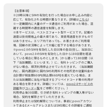
【注意事項】
※20時以降にSIMの有効化を行った場合はお申し込み内容に
応じて、有効化される時間が異なります。(詳細は
こちら
)
※一定期間内に大量のデータ通信のご利用があった場合、混
雑する時間帯の通信速度を制限します。
※本サービスは、ベストエフォート型サービスです。記載の
速度は技術規格上の最大値であり、実使用速度を示すもので
はありません。エリア内であっても、お客さまのご利用環
境、回線の状況等によって大幅に低下する場合があります。
※povo2.0のSIMを有効化した日以降の各日(但し、当該日に
おいて、povo2.0のSIMを有効化した日から180日間を経過
している場合に限るものとします。)から遡って180日間（以
下「当該期間」といいます。）に、有料トッピングのご購入
がない場合、順次利用停止させていただきます。（当該期間
内に、国内通話料と国内SMS利用料その他所定の従量料金の
合計額が税抜額600円(税込額660円)を超えている場合、ま
たは当該期間に当社が指定するプリペイドコード等の利用が
ある場合を除きます。詳細については、
povo2.0サービスの
詳細
及び
コード一覧
をご参照ください。）
利用停止後30日間、引き続き有料トッピングの購入等がない
場合、契約を解除させていただきます。
利用停止または契約解除については、事前にpovoアカウン
トであるEメールアドレスまたはSMS宛にその詳細をご通知