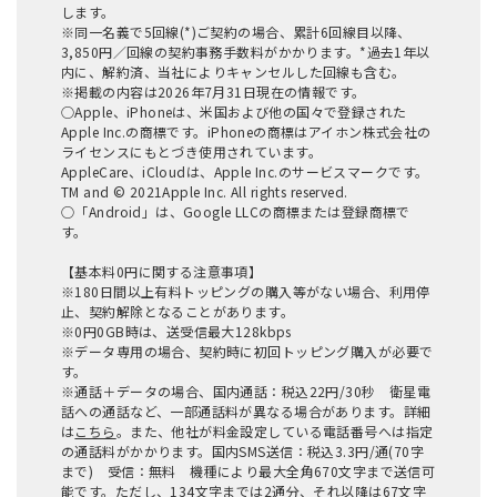
します。
※同一名義で5回線(*)ご契約の場合、累計6回線目以降、
3,850円／回線の契約事務手数料がかかります。*過去1年以
内に、解約済、当社によりキャンセルした回線も含む。
※掲載の内容は2026年7月31日現在の情報です。
○Apple、iPhoneは、米国および他の国々で登録された
Apple Inc.の商標です。iPhoneの商標はアイホン株式会社の
ライセンスにもとづき使用されています。
AppleCare、iCloudは、Apple Inc.のサービスマークです。
TM and © 2021Apple Inc. All rights reserved.
○「Android」は、Google LLCの商標または登録商標で
す。
【基本料0円に関する注意事項】
※180日間以上有料トッピングの購入等がない場合、利用停
止、契約解除となることがあります。
※0円0GB時は、送受信最大128kbps
※データ専用の場合、契約時に初回トッピング購入が必要で
す。
※通話＋データの場合、国内通話：税込22円/30秒 衛星電
話への通話など、一部通話料が異なる場合があります。詳細
は
こちら
。また、他社が料金設定している電話番号へは指定
の通話料がかかります。国内SMS送信：税込3.3円/通(70字
まで) 受信：無料 機種により最大全角670文字まで送信可
能です。ただし、134文字までは2通分、それ以降は67文字