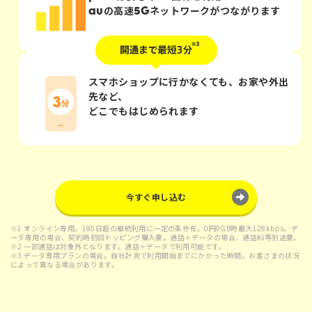
auの
高速5Gネットワーク
がつながります
スマホショップに行かなくても、お家や外出
先など、
どこでもはじめられます
今すぐ申し込む
※1 オンライン専用。180日超の継続利用に一定の条件有。0円0GB時最大128kbps。デ
ータ専用の場合、契約時初回トッピング購入要。通話＋データの場合、通話料等別途要。
※2 一部通話は対象外となります。通話＋データで利用可能です。
※3 データ専用プランの場合。自社計測で利用開始までにかかった時間。お客さまの状況
によって異なる場合があります。