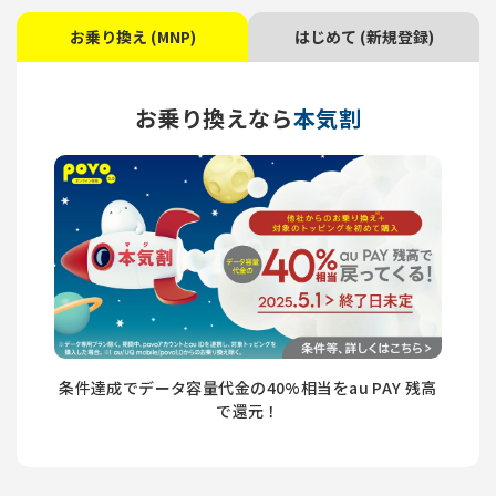
お乗り換え (MNP)
はじめて (新規登録)
お乗り換えなら
本気割
条件達成でデータ容量代金の40%相当をau PAY 残高
で還元！