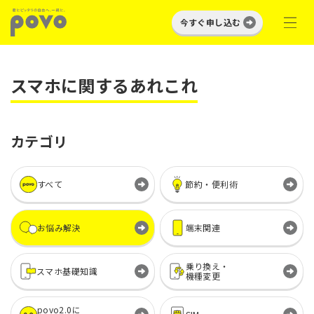
今すぐ申し込む
スマホに関するあれこれ
カテゴリ
すべて
節約・便利術
お悩み解決
端末関連
乗り換え・
スマホ基礎知識
機種変更
povo2.0に