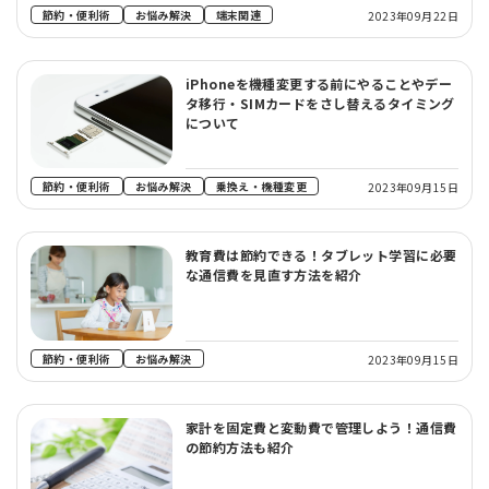
節約・便利術
お悩み解決
端末関連
2023年09月22日
iPhoneを機種変更する前にやることやデー
タ移行・SIMカードをさし替えるタイミング
について
節約・便利術
お悩み解決
乗換え・機種変更
2023年09月15日
教育費は節約できる！タブレット学習に必要
な通信費を見直す方法を紹介
節約・便利術
お悩み解決
2023年09月15日
家計を固定費と変動費で管理しよう！通信費
の節約方法も紹介