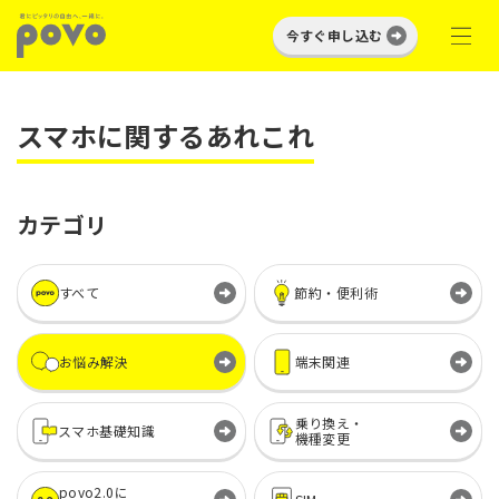
今すぐ申し込む
スマホに関するあれこれ
カテゴリ
すべて
節約・便利術
お悩み解決
端末関連
乗り換え・
スマホ基礎知識
機種変更
povo2.0に