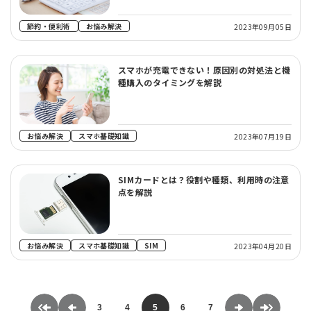
節約・便利術
お悩み解決
2023年09月05日
スマホが充電できない！原因別の対処法と機
種購入のタイミングを解説
お悩み解決
スマホ基礎知識
2023年07月19日
SIMカードとは？役割や種類、利用時の注意
点を解説
お悩み解決
スマホ基礎知識
SIM
2023年04月20日
3
4
5
6
7