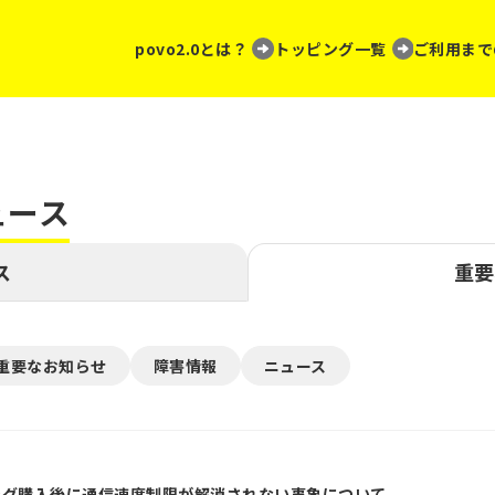
povo2.0とは？
トッピング一覧
ご利用まで
ュース
ス
重要
重要なお知らせ
障害情報
ニュース
ング購入後に通信速度制限が解消されない事象について