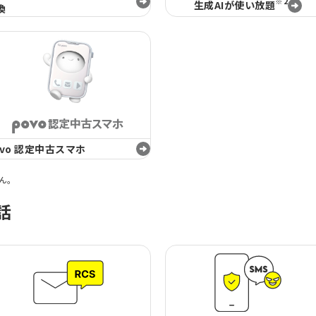
※2
生成AIが使い放題
換
ovo 認定中古スマホ
せん。
話