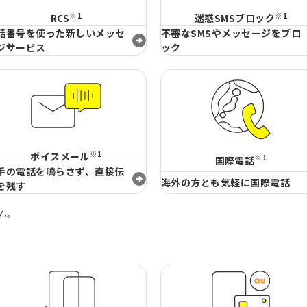
※1
※1
RCS
迷惑SMSブロック
話番号を使った新しいメッセ
不審なSMSやメッセージをブロ
ジサービス
ック
※1
ボイスメール
※1
国際電話
手の電話を鳴らさず、直接伝
海外の方とも気軽に国際電話
を残す
せん。