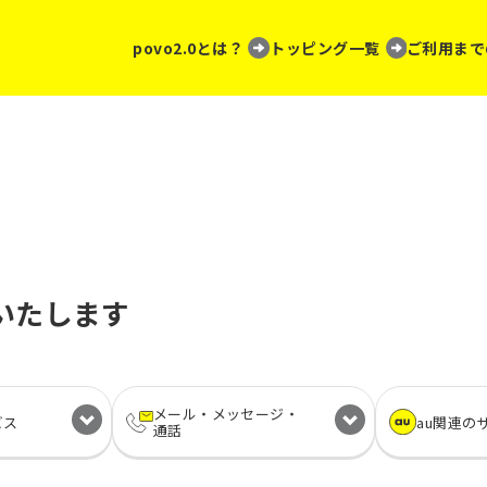
povo2.0とは？
トッピング一覧
ご利用まで
いたします
メール・
メッセージ・
ビス
au関連の
通話