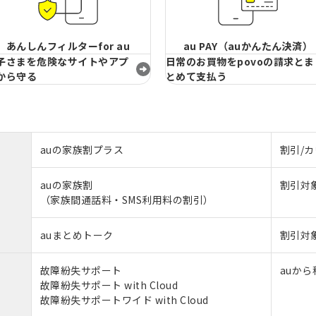
あんしんフィルターfor au
au PAY（auかんたん決済）
子さまを危険なサイトやアプ
日常のお買物をpovoの請求とま
から守る
とめて支払う
auの家族割プラス
割引/
auの家族割
割引対
（家族間通話料・SMS利用料の割引）
auまとめトーク
割引対
故障紛失サポート
auか
故障紛失サポート with Cloud
故障紛失サポートワイド with Cloud