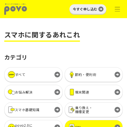
今すぐ申し込む
スマホに関するあれこれ
カテゴリ
すべて
節約・便利術
お悩み解決
端末関連
乗り換え・
スマホ基礎知識
機種変更
povo2.0に