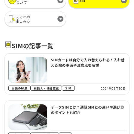
SIM
ついて
スマホの
楽しみ方
SIMの記事一覧
SIMカードは自分で入れ替えられる！入れ替
える際の準備や注意点を解説
お悩み解決
乗換え・機種変更
SIM
2024年05月30日
データSIMとは？通話SIMとの違いや選び方
のポイントも紹介